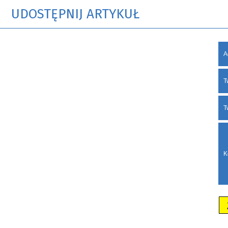
UDOSTĘPNIJ ARTYKUŁ
A
T
T
K