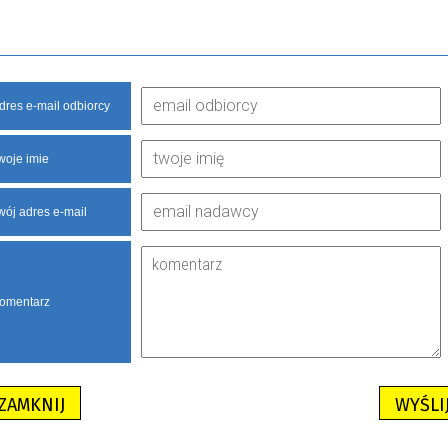
dres e-mail odbiorcy
woje imie
wój adres e-mail
omentarz