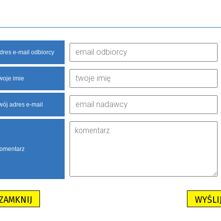
dres e-mail odbiorcy
woje imie
wój adres e-mail
omentarz