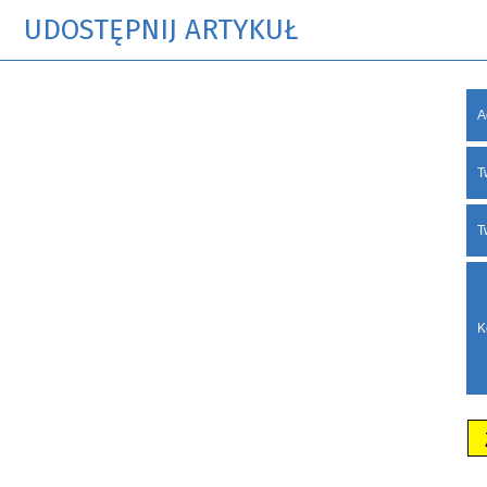
UDOSTĘPNIJ ARTYKUŁ
A
T
T
K