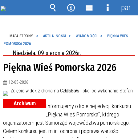
panel
Wyszukiwarka
Narzędzia
Menu
Menu
główne
szczegóło
MAPA STRONY
AKTUALNOŚCI
WIADOMOŚCI
PIĘKNA WIEŚ
POMORSKA 2026
Niedziela, 09 sierpnia 2026r.
Piękna Wieś Pomorska 2026
12-05-2026
Archiwum
Informujemy o kolejnej edycji konkursu
„Piękna Wieś Pomorska”, którego
organizatorem jest Samorząd województwa pomorskiego.
Celem konkursu jest m.in. ochrona i poprawa wartości