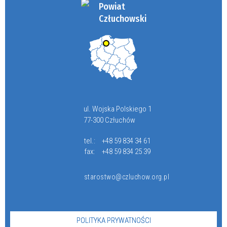
Powiat
Człuchowski
ul. Wojska Polskiego 1
77-300 Człuchów
tel.:
+48 59 834 34 61
fax:
+48 59 834 25 39
starostwo@czluchow.org.pl
POLITYKA PRYWATNOŚCI