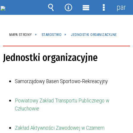
panel
Wyszukiwarka
Narzędzia
Menu
Menu
główne
szczegóło
MAPA STRONY
STAROSTWO
JEDNOSTKI ORGANIZACYJNE
Czwartek, 06 sierpnia 2026r.
Jednostki organizacyjne
Samorządowy Basen Sportowo-Rekreacyjny
Powiatowy Zakład Transportu Publicznego w
Człuchowie
Zakład Aktywności Zawodowej w Czarnem