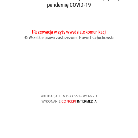
pandemię COVID-19
! Rezerwacja wizyty w wydziale komunikacji
© Wszelkie prawa zastrzeżone, Powiat Człuchowski
WALIDACJA:
HTML5
+
CSS3
+
WCAG 2.1
WYKONANIE
CONCEPT
INTERMEDIA