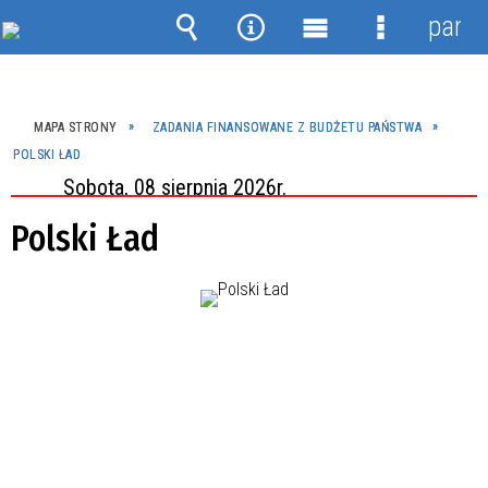
panel
Wyszukiwarka
Narzędzia
Menu
Menu
główne
szczegóło
MAPA STRONY
ZADANIA FINANSOWANE Z BUDŻETU PAŃSTWA
POLSKI ŁAD
Sobota, 08 sierpnia 2026r.
Polski Ład