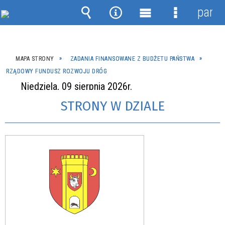
panel
Wyszukiwarka
Narzędzia
Menu
Menu
główne
szczegóło
MAPA STRONY
ZADANIA FINANSOWANE Z BUDŻETU PAŃSTWA
RZĄDOWY FUNDUSZ ROZWOJU DRÓG
Niedziela, 09 sierpnia 2026r.
STRONY W DZIALE