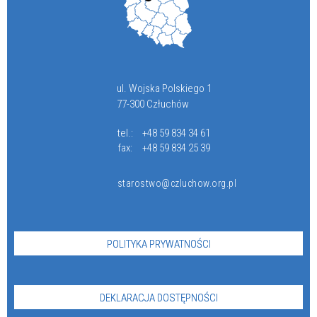
ul. Wojska Polskiego 1
77-300 Człuchów
tel.:
+48 59 834 34 61
fax:
+48 59 834 25 39
starostwo@czluchow.org.pl
POLITYKA PRYWATNOŚCI
DEKLARACJA DOSTĘPNOŚCI