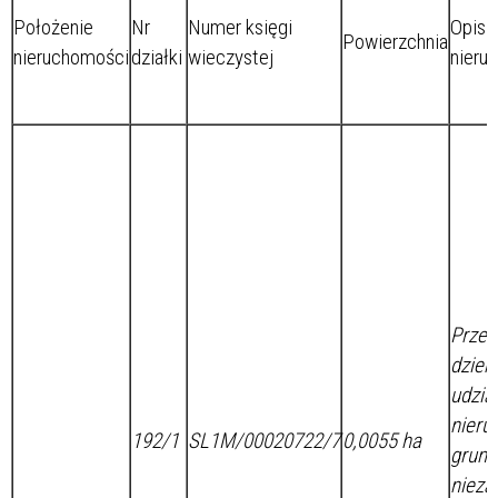
Położenie
Nr
Numer księgi
Opis
Powierzchnia
nieruchomości
działki
wieczystej
nieru
Prze
dzier
udzia
nieru
192/1
SL1M/00020722/7
0,0055 ha
grunt
nieza