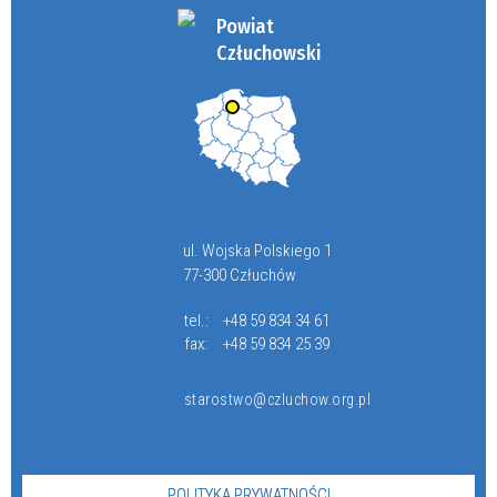
Powiat
Człuchowski
ul. Wojska Polskiego 1
77-300 Człuchów
tel.:
+48 59 834 34 61
fax:
+48 59 834 25 39
starostwo@czluchow.org.pl
POLITYKA PRYWATNOŚCI