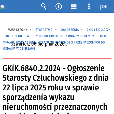
panel
Wyszukiwarka
Narzędzia
Menu
Menu
główne
szczegóło
MAPA STRONY
STAROSTWO
OGŁOSZENIA
GKIK.6840.2.2024
- OGŁOSZENIE STAROSTY CZŁUCHOWSKIEGO Z DNIA 22 LIPCA 2025 ROKU W
SPRAWIE SPORZĄDZENIA WYKAZU NIERUCHOMOŚCI PRZEZNACZONYCH DO
Czwartek, 06 sierpnia 2026r.
ODDANIA W DZIERŻAWĘ
GKiK.6840.2.2024 - Ogłoszenie
Starosty Człuchowskiego z dnia
22 lipca 2025 roku w sprawie
sporządzenia wykazu
nieruchomości przeznaczonych