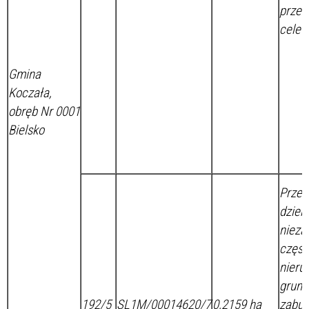
przez
cele 
Gmina
Koczała,
obręb Nr 0001
Bielsko
Prze
dzier
niez
część
nieru
grunt
192/5
SL1M/00014620/7
0,2159 ha
zabud