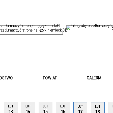
PL
DE
ROSTWO
POWIAT
GALERIA
two
by przejść do dalszej części informacji
by przejść do dalszej części informacji
LUT
LUT
LUT
LUT
LUT
LUT
13
14
15
16
17
18