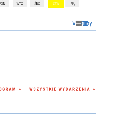
PON
WTO
ŚRO
CZW
PIĄ
Filtry
Szukana fraza
Kategoria
Trwające w
—
zakresie
Miejsce
OGRAM
WSZYSTKIE WYDARZENIA
Organizator