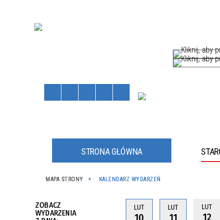
STRONA GŁÓWNA
STA
HÓW
MAPA STRONY
KALENDARZ WYDARZEŃ
Staros
Powiat
kliknij, a
kliknij, a
ZOBACZ
LUT
LUT
LUT
WYDARZENIA
12
10
11
JNE
JNY