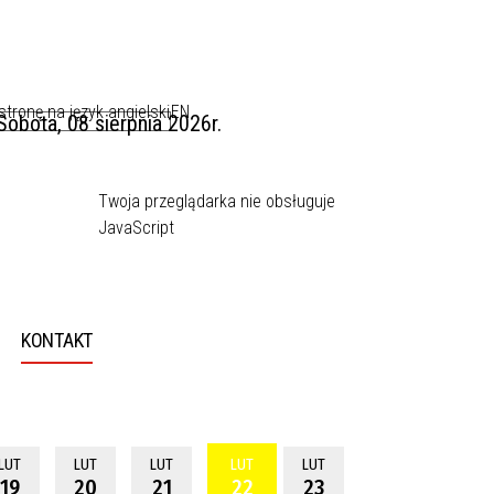
EN
Sobota, 08 sierpnia 2026r.
Twoja przeglądarka nie obsługuje
JavaScript
KONTAKT
LUT
LUT
LUT
LUT
LUT
19
20
21
22
23