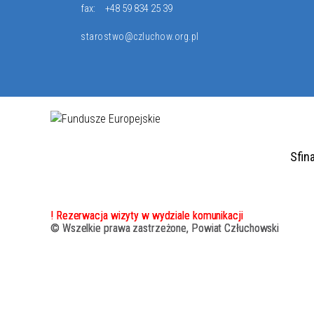
fax:
+48 59 834 25 39
starostwo@czluchow.org.pl
Sfin
! Rezerwacja wizyty w wydziale komunikacji
© Wszelkie prawa zastrzeżone, Powiat Człuchowski