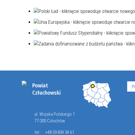
Powiat
P
Człuchowski
ul. Wojska Polskiego 1
77-300 Człuchów
tel.:
+48 59 834 34 61