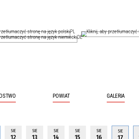
PL
DE
ROSTWO
POWIAT
GALERIA
two
by przejść do dalszej części informacji
by przejść do dalszej części informacji
SIE
SIE
SIE
SIE
SIE
SIE
12
13
14
15
16
17