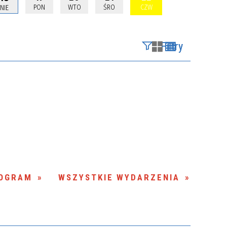
PON
WTO
ŚRO
CZW
NIE
Filtry
Szukana fraza
Kategoria
Trwające w
—
zakresie
Miejsce
OGRAM
WSZYSTKIE WYDARZENIA
Organizator