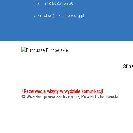
fax:
+48 59 834 25 39
starostwo@czluchow.org.pl
Sfin
! Rezerwacja wizyty w wydziale komunikacji
© Wszelkie prawa zastrzeżone, Powiat Człuchowski