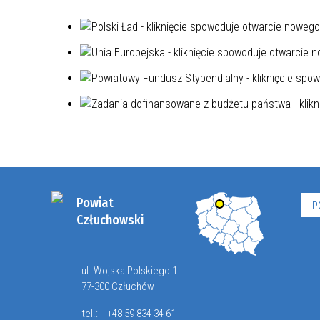
Powiat
P
Człuchowski
ul. Wojska Polskiego 1
77-300 Człuchów
tel.:
+48 59 834 34 61