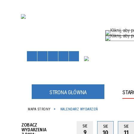
STRONA GŁÓWNA
STA
HÓW
MAPA STRONY
KALENDARZ WYDARZEŃ
Staros
Powiat
kliknij, a
kliknij, a
ZOBACZ
SIE
SIE
SIE
WYDARZENIA
9
10
11
JNE
JNY