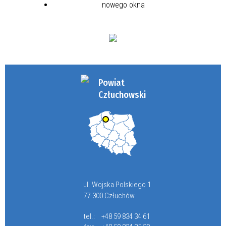
Powiat
Człuchowski
ul. Wojska Polskiego 1
77-300 Człuchów
tel.:
+48 59 834 34 61