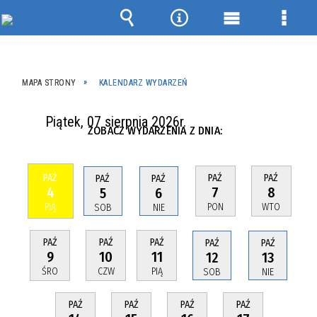
Wyszukiwarka
Narzędzia
Menu
Menu
główne
szcze
MAPA STRONY
KALENDARZ WYDARZEŃ
Piątek, 07 sierpnia 2026r.
ZOBACZ WYDARZENIA Z DNIA:
PAŹ
PAŹ
PAŹ
PAŹ
PAŹ
4
7
8
5
6
PIĄ
PON
WTO
SOB
NIE
PAŹ
PAŹ
PAŹ
PAŹ
PAŹ
9
10
11
12
13
ŚRO
CZW
PIĄ
SOB
NIE
PAŹ
PAŹ
PAŹ
PAŹ