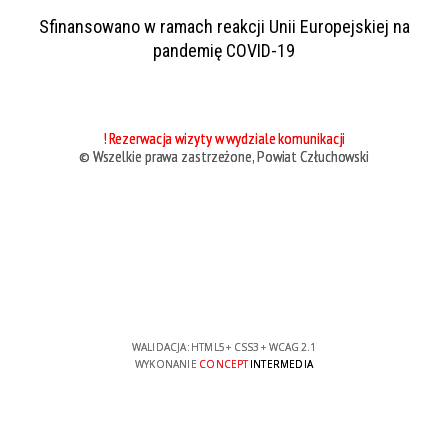
Sfinansowano w ramach reakcji Unii Europejskiej na
pandemię COVID-19
! Rezerwacja wizyty w wydziale komunikacji
© Wszelkie prawa zastrzeżone, Powiat Człuchowski
WALIDACJA:
HTML5
+
CSS3
+
WCAG 2.1
WYKONANIE
CONCEPT
INTERMEDIA