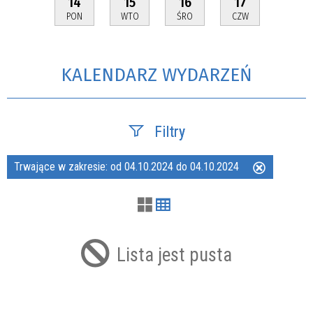
14
15
16
17
PON
WTO
ŚRO
CZW
KALENDARZ WYDARZEŃ
Filtry
Trwające w zakresie:
od 04.10.2024 do 04.10.2024
Usuń
Szukana fraza
ten
filtr
Kategoria
Lista jest pusta
Trwające w zakresie
—