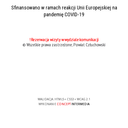
Sfinansowano w ramach reakcji Unii Europejskiej na
pandemię COVID-19
! Rezerwacja wizyty w wydziale komunikacji
© Wszelkie prawa zastrzeżone, Powiat Człuchowski
WALIDACJA:
HTML5
+
CSS3
+
WCAG 2.1
WYKONANIE
CONCEPT
INTERMEDIA