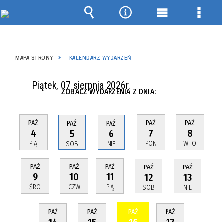
Wyszukiwarka
Narzędzia
Menu
Menu
główne
szcze
MAPA STRONY
KALENDARZ WYDARZEŃ
Piątek, 07 sierpnia 2026r.
ZOBACZ WYDARZENIA Z DNIA:
PAŹ
PAŹ
PAŹ
PAŹ
PAŹ
4
7
8
5
6
PIĄ
PON
WTO
SOB
NIE
PAŹ
PAŹ
PAŹ
PAŹ
PAŹ
9
10
11
12
13
ŚRO
CZW
PIĄ
SOB
NIE
PAŹ
PAŹ
PAŹ
PAŹ
14
15
16
17