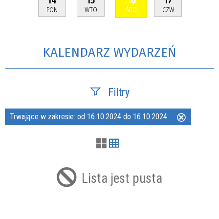
PON
WTO
ŚRO
CZW
KALENDARZ WYDARZEŃ
Filtry
Trwające w zakresie:
od 16.10.2024 do 16.10.2024
Usuń
Szukana fraza
ten
filtr
Kategoria
Lista jest pusta
Trwające w zakresie
—