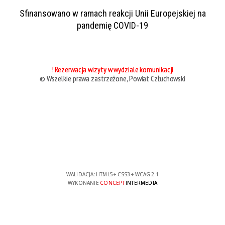
Sfinansowano w ramach reakcji Unii Europejskiej na
pandemię COVID-19
! Rezerwacja wizyty w wydziale komunikacji
© Wszelkie prawa zastrzeżone, Powiat Człuchowski
WALIDACJA:
HTML5
+
CSS3
+
WCAG 2.1
WYKONANIE
CONCEPT
INTERMEDIA