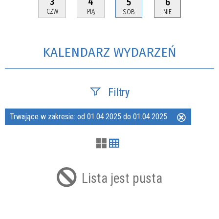
3
4
5
6
CZW
PIĄ
SOB
NIE
KALENDARZ WYDARZEŃ
Filtry
Trwające w zakresie:
od 01.04.2025 do 01.04.2025
Usuń
Szukana fraza
ten
filtr
Kategoria
Lista jest pusta
Trwające w zakresie
—