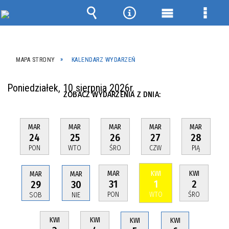
Wyszukiwarka
Narzędzia
Menu
Menu
główne
szcze
MAPA STRONY
KALENDARZ WYDARZEŃ
Poniedziałek, 10 sierpnia 2026r.
ZOBACZ WYDARZENIA Z DNIA:
MAR
MAR
MAR
MAR
MAR
24
25
26
27
28
PON
WTO
ŚRO
CZW
PIĄ
MAR
KWI
KWI
MAR
MAR
31
1
2
29
30
PON
WTO
ŚRO
SOB
NIE
KWI
KWI
KWI
KWI