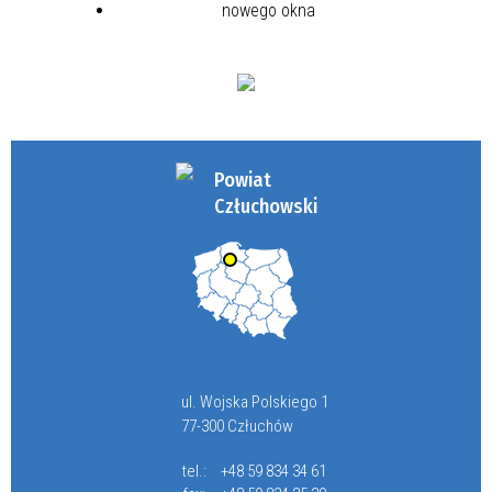
Powiat
Człuchowski
ul. Wojska Polskiego 1
77-300 Człuchów
tel.:
+48 59 834 34 61