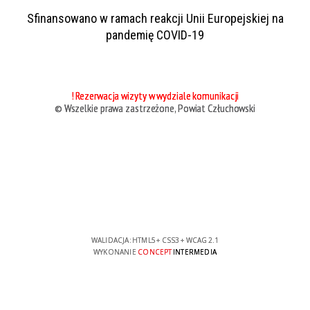
Sfinansowano w ramach reakcji Unii Europejskiej na
pandemię COVID-19
! Rezerwacja wizyty w wydziale komunikacji
© Wszelkie prawa zastrzeżone, Powiat Człuchowski
WALIDACJA:
HTML5
+
CSS3
+
WCAG 2.1
WYKONANIE
CONCEPT
INTERMEDIA