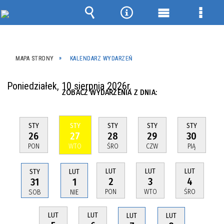
Wyszukiwarka
Narzędzia
Menu
Menu
główne
szcze
MAPA STRONY
KALENDARZ WYDARZEŃ
Poniedziałek, 10 sierpnia 2026r.
ZOBACZ WYDARZENIA Z DNIA:
STY
STY
STY
STY
STY
26
27
28
29
30
PON
WTO
ŚRO
CZW
PIĄ
LUT
LUT
LUT
STY
LUT
2
3
4
31
1
PON
WTO
ŚRO
SOB
NIE
LUT
LUT
LUT
LUT