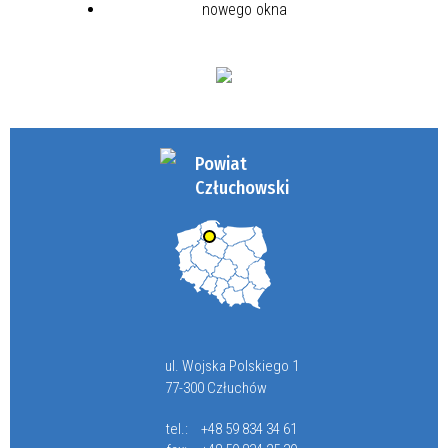
Powiat
Człuchowski
ul. Wojska Polskiego 1
77-300 Człuchów
tel.:
+48 59 834 34 61