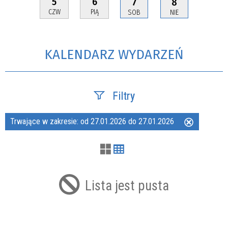
5
6
7
8
CZW
PIĄ
SOB
NIE
KALENDARZ WYDARZEŃ
Filtry
Trwające w zakresie:
od 27.01.2026 do 27.01.2026
Usuń
Szukana fraza
ten
filtr
Kategoria
Lista jest pusta
Trwające w zakresie
—