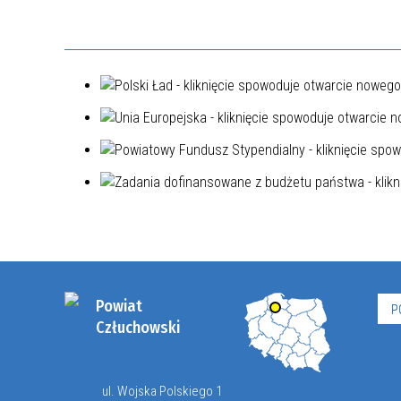
Powiat
P
Człuchowski
ul. Wojska Polskiego 1