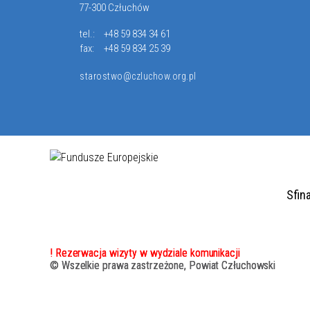
77-300 Człuchów
tel.:
+48 59 834 34 61
fax:
+48 59 834 25 39
starostwo@czluchow.org.pl
Sfin
! Rezerwacja wizyty w wydziale komunikacji
© Wszelkie prawa zastrzeżone, Powiat Człuchowski