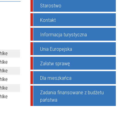
Starostwo
Kontakt
Informacja turystyczna
Unia Europejska
hlke
hlke
Załatw sprawę
hlke
Dla mieszkańca
hlke
hlke
Zadania finansowane z budżetu
hlke
państwa