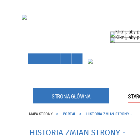
STRONA GŁÓWNA
STA
HÓW
MAPA STRONY
PORTAL
HISTORIA ZMIAN STRONY -
Staros
Powiat
kliknij, a
kliknij, a
HISTORIA ZMIAN STRONY -
JNE
JNY