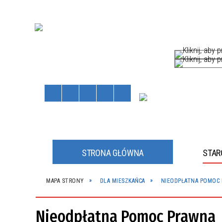
STRONA GŁÓWNA
STA
HÓW
MAPA STRONY
DLA MIESZKAŃCA
NIEODPŁATNA POMOC
Staros
Powiat
kliknij, a
kliknij, a
Nieodpłatna Pomoc Prawna
JNE
JNY