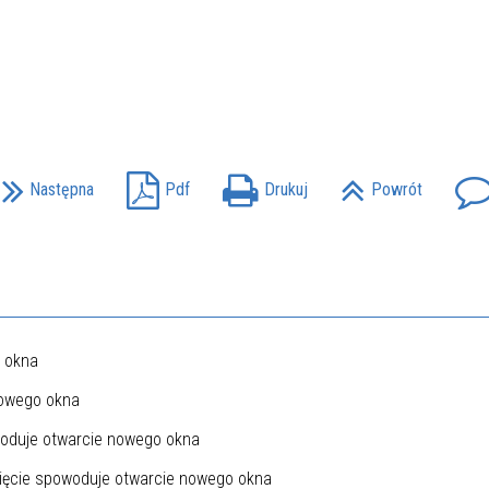
Następna
Pdf
Drukuj
Powrót