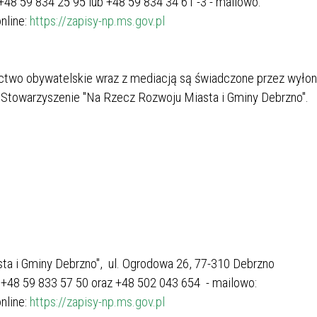
 +48 59 834 25 95 lub +48 59 834 34 61 -3 - mailowo:
nline:
https://zapisy-np.ms.gov.pl
ctwo obywatelskie wraz z mediacją są świadczone przez wyło
–Stowarzyszenie "Na Rzecz Rozwoju Miasta i Gminy Debrzno".
ta i Gminy Debrzno", ul. Ogrodowa 26, 77-310 Debrzno
: +48 59 833 57 50 oraz +48 502 043 654 - mailowo:
nline:
https://zapisy-np.ms.gov.pl