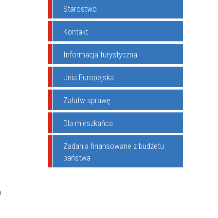
Starostwo
Kontakt
Informacja turystyczna
Unia Europejska
Załatw sprawę
Dla mieszkańca
Zadania finansowane z budżetu
państwa
0