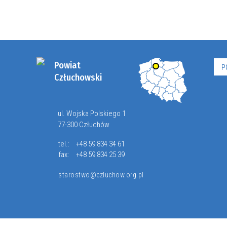
Powiat
P
Człuchowski
ul. Wojska Polskiego 1
77-300 Człuchów
tel.:
+48 59 834 34 61
fax:
+48 59 834 25 39
starostwo@czluchow.org.pl