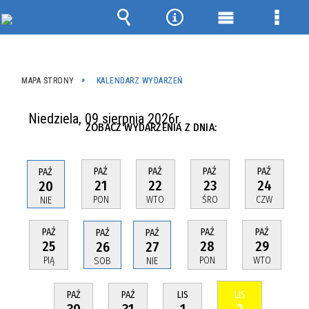
Wyszukiwarka
Narzędzia
Menu
Menu
główne
szcze
MAPA STRONY
KALENDARZ WYDARZEŃ
Niedziela, 09 sierpnia 2026r.
ZOBACZ WYDARZENIA Z DNIA:
PAŹ
PAŹ
PAŹ
PAŹ
PAŹ
21
22
23
24
20
PON
WTO
ŚRO
CZW
NIE
PAŹ
PAŹ
PAŹ
PAŹ
PAŹ
25
28
29
26
27
PIĄ
PON
WTO
SOB
NIE
PAŹ
PAŹ
LIS
LIS
30
31
1
2