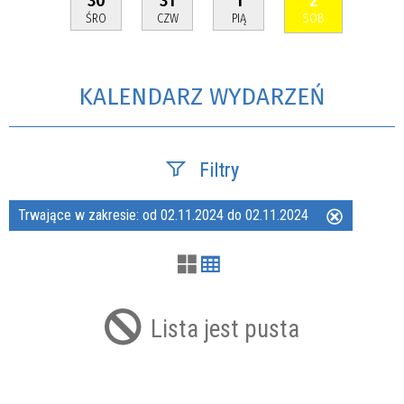
ŚRO
CZW
PIĄ
SOB
KALENDARZ WYDARZEŃ
Filtry
Trwające w zakresie:
od 02.11.2024 do 02.11.2024
Usuń
Szukana fraza
ten
filtr
Kategoria
Lista jest pusta
Trwające w zakresie
—