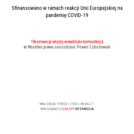
Sfinansowano w ramach reakcji Unii Europejskiej na
pandemię COVID-19
! Rezerwacja wizyty w wydziale komunikacji
© Wszelkie prawa zastrzeżone, Powiat Człuchowski
WALIDACJA:
HTML5
+
CSS3
+
WCAG 2.1
WYKONANIE
CONCEPT
INTERMEDIA