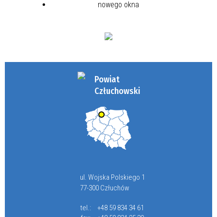
Powiat
Człuchowski
ul. Wojska Polskiego 1
77-300 Człuchów
tel.:
+48 59 834 34 61