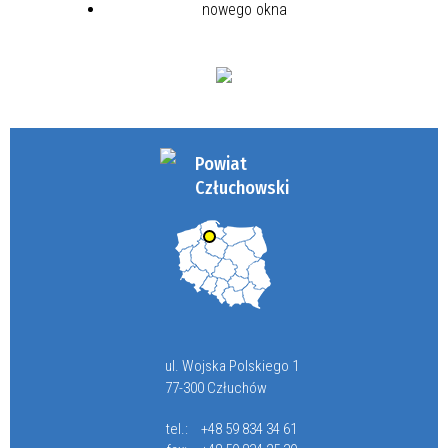
Powiat
Człuchowski
ul. Wojska Polskiego 1
77-300 Człuchów
tel.:
+48 59 834 34 61