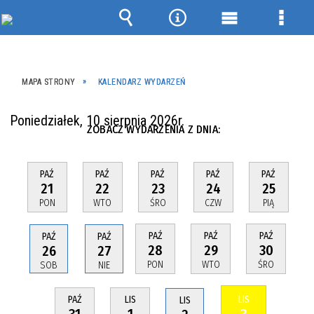
Wyszukiwarka
Narzędzia
Menu
Menu
główne
szcze
MAPA STRONY
KALENDARZ WYDARZEŃ
Poniedziałek, 10 sierpnia 2026r.
ZOBACZ WYDARZENIA Z DNIA:
PAŹ
PAŹ
PAŹ
PAŹ
PAŹ
21
22
23
24
25
PON
WTO
ŚRO
CZW
PIĄ
PAŹ
PAŹ
PAŹ
PAŹ
PAŹ
28
29
30
26
27
PON
WTO
ŚRO
SOB
NIE
PAŹ
LIS
LIS
LIS
31
1
3