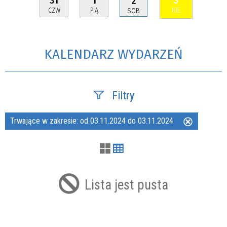
2
CZW
PIĄ
NIE
SOB
KALENDARZ WYDARZEŃ
Filtry
Trwające w zakresie:
od 03.11.2024 do 03.11.2024
Usuń
Szukana fraza
ten
filtr
Kategoria
Lista jest pusta
Trwające w zakresie
—