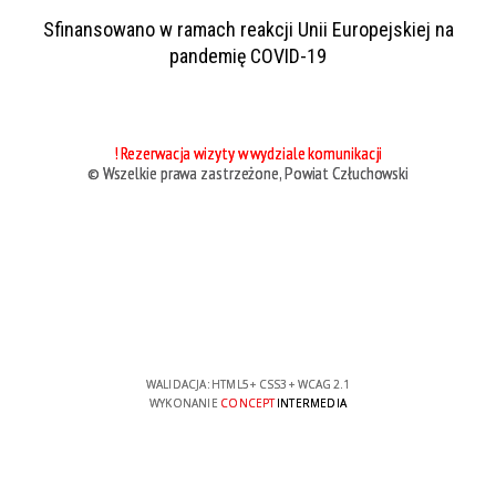
Sfinansowano w ramach reakcji Unii Europejskiej na
pandemię COVID-19
! Rezerwacja wizyty w wydziale komunikacji
© Wszelkie prawa zastrzeżone, Powiat Człuchowski
WALIDACJA:
HTML5
+
CSS3
+
WCAG 2.1
WYKONANIE
CONCEPT
INTERMEDIA