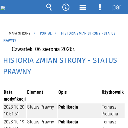
panel
Wyszukiwarka
Narzędzia
Menu
Menu
główne
szczegóło
MAPA STRONY
PORTAL
HISTORIA ZMIAN STRONY - STATUS
PRAWNY
Czwartek, 06 sierpnia 2026r.
HISTORIA ZMIAN STRONY - STATUS
PRAWNY
Data
Element
Opis
Użytkownik
modyfikacji
2023-10-20
Status Prawny
Publikacja
Tomasz
10:51:51
Pietucha
2023-10-19
Status Prawny
Publikacja
Tomasz