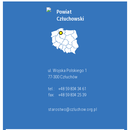
Powiat
Człuchowski
ul. Wojska Polskiego 1
77-300 Człuchów
tel.:
+48 59 834 34 61
fax:
+48 59 834 25 39
starostwo@czluchow.org.pl