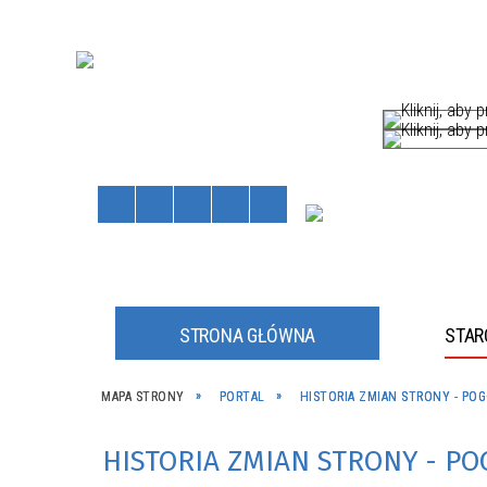
STRONA GŁÓWNA
STA
HÓW
MAPA STRONY
PORTAL
HISTORIA ZMIAN STRONY - PO
Staros
Powiat
kliknij, a
kliknij, a
HISTORIA ZMIAN STRONY - P
JNE
JNY