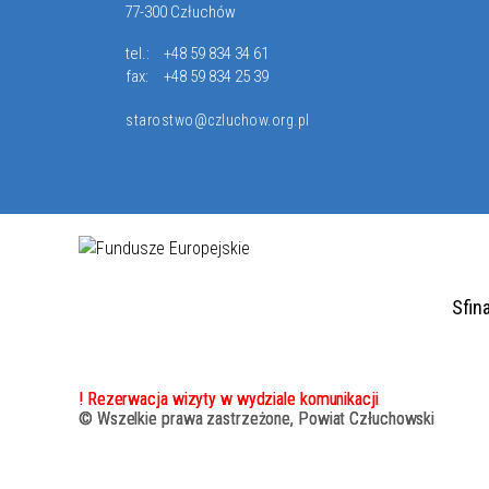
77-300 Człuchów
tel.:
+48 59 834 34 61
fax:
+48 59 834 25 39
starostwo@czluchow.org.pl
Sfin
! Rezerwacja wizyty w wydziale komunikacji
© Wszelkie prawa zastrzeżone, Powiat Człuchowski