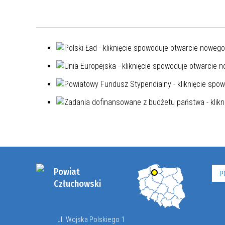
Powiat
P
Człuchowski
ul. Wojska Polskiego 1