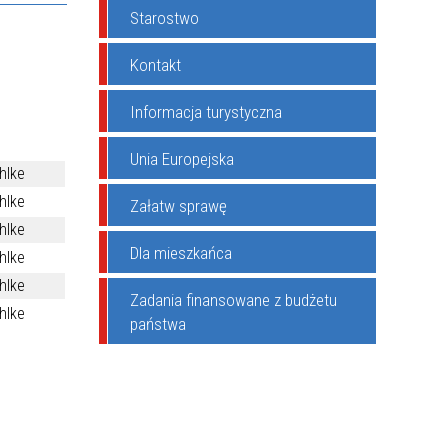
Starostwo
Kontakt
Informacja turystyczna
Unia Europejska
hlke
hlke
Załatw sprawę
hlke
Dla mieszkańca
hlke
hlke
Zadania finansowane z budżetu
hlke
państwa